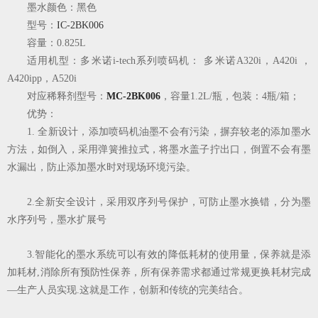
墨水颜色：黑色
型号：
IC-2BK006
容量：0.825L
适用机型：多米诺i-tech系列喷码机： 多米诺A320i，A420i ，
A420ipp，A520i
对应稀释剂型号：
MC-2BK006
，容量1.2L/瓶，包装：4瓶/箱；
优势：
1. 全新设计，添加喷码机油墨不会有污染，
摒弃较老的添加墨水
方
法，如倒入，采用弹簧推拉式，将墨水盖子拧出口，倒置不会有墨
水漏出，防止添加墨水时对现场环境污染。
2.全新安全设计，
采用双序列号保护，可防止墨水换错，分为墨
水序列号，墨水扩展号
3.智能化的墨水系统可以有效的降低耗材的使用量，保养就是添
加耗材,消除所有预防性保养，所有保养需求都通过常规更换耗材完成
—生产人员实现.这就是工作，创新和传统的完美结合。