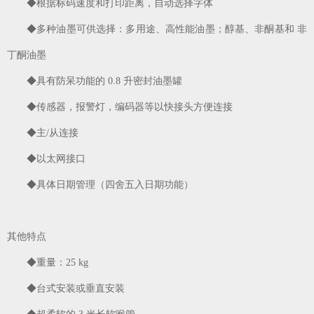
◆根据标码速度和打印距离，自动选择字体
◆多种油墨可供选择：多用途、高性能油墨；醇基、非酮基和 非
丁酮油墨
◆具有防呆功能的 0.8 升密封油墨罐
◆传感器，报警灯，编码器等以快接头方便连接
◆主/从连接
◆以太网接口
◆具体日期管理（四舍五入日期功能）
其他特点
◆重量：25 kg
◆台式安装或垂直安装